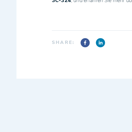
3C-324
, und erfahren Sie mehr ü
SHARE: