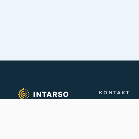
KONTAKT
info@intarso.de
We empower quality
firearms training!
+49 6163 939