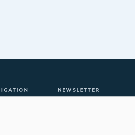
VIGATION
NEWSLETTER
Abonnieren Sie unseren
e
Newsletter, um exklusive
ukte
Angebote und
Neuigkeiten zu erhalten.
gorien