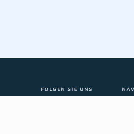
FOLGEN SIE UNS
NA
Hom
Facebook
66 57
Prod
Instagram
Kate
LinkedIn